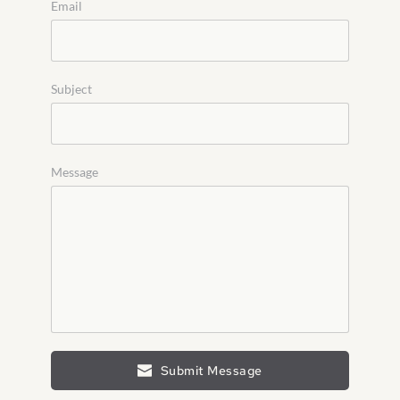
Email
Subject
Message
Submit Message