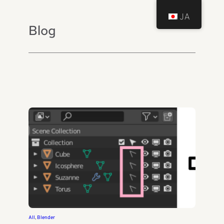
JA
Blog
All
, 
Blender