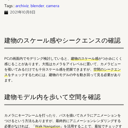
Tags :
archiviz
, 
blender
, 
camera
2021年10月8日
建物のスケール感やシークエンスの確認
PCの画面内でモデリング検討していると、
建物のスケール感
がつかみにくく
感じることがあります。大抵はカメラをアイレベルに置いて、カメラビュー
を覗いてみるだけでも十分スケール感を把握できますが、
空間のシークエン
ス
をチェックするためには、建物のモデルの中を動き回って見る必要があり
ます。
建物モデル内を歩いて空間を確認
カメラにキーフレームを打ったり、パスを描いてカメラにアニメーションを
つけるという方法もありますが、最終的にアニメーションレンダリングする
必要がなければ、「
Walk Navigation
」を活用することで、最短でチェックす