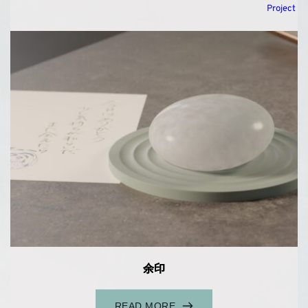
Project
余印
READ MORE