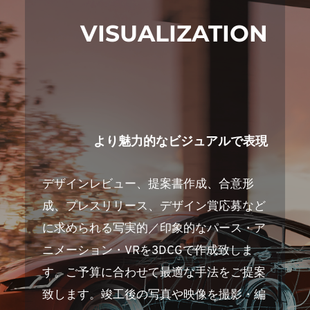
VISUALIZATION
より魅力的なビジュアルで表現
デザインレビュー、提案書作成、合意形
成、プレスリリース、デザイン賞応募など
に求められる写実的／印象的なパース・ア
ニメーション・VRを3DCGで作成致しま
す。ご予算に合わせて最適な手法をご提案
致します。竣工後の写真や映像を撮影・編