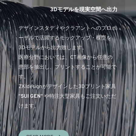
3Dモデルを現実空間へ出力
デザインスタディやクラアントへのプロポ
ーザルで活躍するモックアップ・模型を
3Dモデルから出力致します。
医療分野においては、CT画像から任意の
患部を抽出し、プリントすることが可能で
す。
ZKIdesignがデザインした3Dプリント家具
"
SUI GEN
" 
や特注大型家具もご注文いただ
けます。