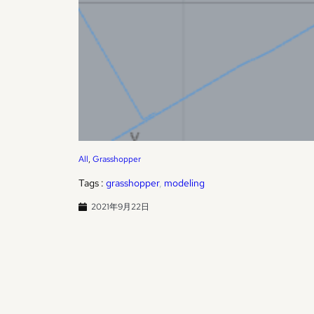
All
, 
Grasshopper
Tags :
grasshopper
, 
modeling
2021年9月22日