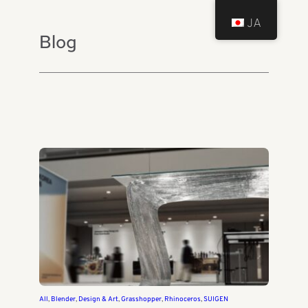
JA
Blog
All
, 
Blender
, 
Design & Art
, 
Grasshopper
, 
Rhinoceros
, 
SUIGEN