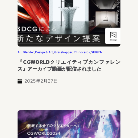
All
, 
Blender
, 
Design & Art
, 
Grasshopper
, 
Rhinoceros
, 
SUIGEN
『CGWORLDクリエイティブカンファレン
ス』アーカイブ動画が配信されました
2025年2月27日