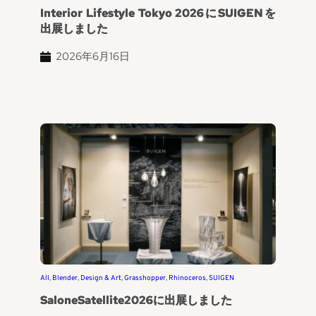
Interior Lifestyle Tokyo 2026にSUIGENを
出展しました
2026年6月16日
All
, 
Blender
, 
Design & Art
, 
Grasshopper
, 
Rhinoceros
, 
SUIGEN
SaloneSatellite2026に出展しました