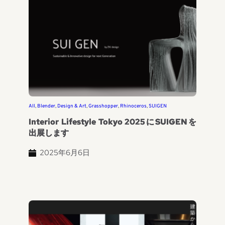
All
, 
Blender
, 
Design & Art
, 
Grasshopper
, 
Rhinoceros
, 
SUIGEN
Interior Lifestyle Tokyo 2025にSUIGENを
出展します
2025年6月6日