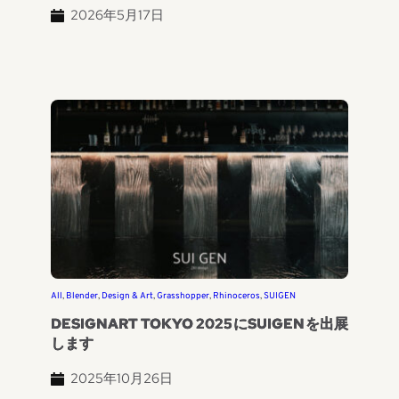
2026年5月17日
All
, 
Blender
, 
Design & Art
, 
Grasshopper
, 
Rhinoceros
, 
SUIGEN
DESIGNART TOKYO 2025にSUIGENを出展
します
2025年10月26日