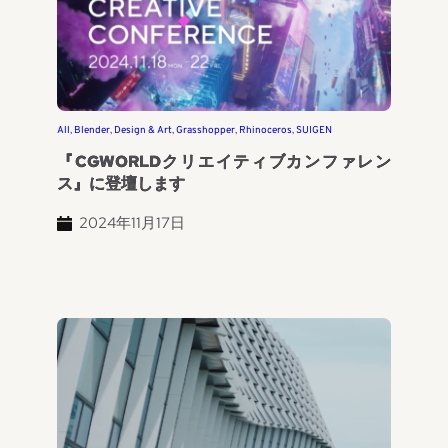
All
, 
Blender
, 
Design & Art
, 
Grasshopper
, 
Rhinoceros
, 
SUIGEN
『CGWORLDクリエイティブカンファレン
ス』に登壇します
2024年11月17日