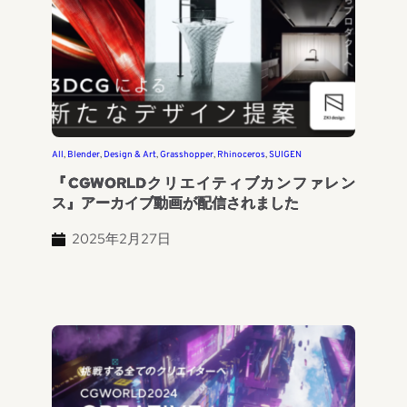
All
, 
Blender
, 
Design & Art
, 
Grasshopper
, 
Rhinoceros
, 
SUIGEN
『CGWORLDクリエイティブカンファレン
ス』アーカイブ動画が配信されました
2025年2月27日