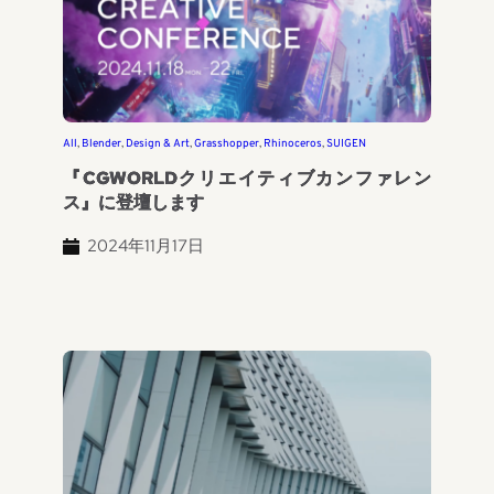
All
, 
Blender
, 
Design & Art
, 
Grasshopper
, 
Rhinoceros
, 
SUIGEN
『CGWORLDクリエイティブカンファレン
ス』に登壇します
2024年11月17日