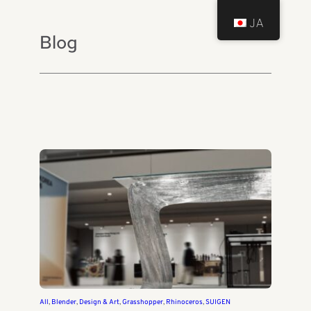
JA
Blog
All
, 
Blender
, 
Design & Art
, 
Grasshopper
, 
Rhinoceros
, 
SUIGEN