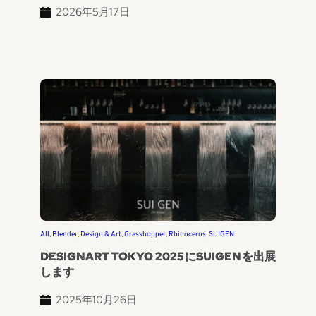
2026年5月17日
All
, 
Blender
, 
Design & Art
, 
Grasshopper
, 
Rhinoceros
, 
SUIGEN
DESIGNART TOKYO 2025にSUIGENを出展
します
2025年10月26日