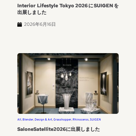
Interior Lifestyle Tokyo 2026にSUIGENを
出展しました
2026年6月16日
All
, 
Blender
, 
Design & Art
, 
Grasshopper
, 
Rhinoceros
, 
SUIGEN
SaloneSatellite2026に出展しました