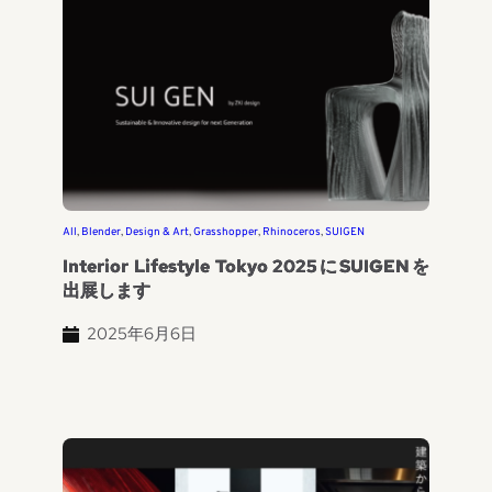
All
, 
Blender
, 
Design & Art
, 
Grasshopper
, 
Rhinoceros
, 
SUIGEN
Interior Lifestyle Tokyo 2025にSUIGENを
出展します
2025年6月6日