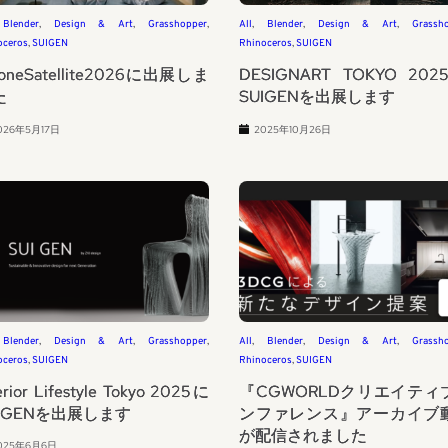
 
Blender
, 
Design & Art
, 
Grasshopper
, 
All
, 
Blender
, 
Design & Art
, 
Grassh
oceros
, 
SUIGEN
Rhinoceros
, 
SUIGEN
loneSatellite2026に出展しま
DESIGNART TOKYO 20
た
SUIGENを出展します
026年5月17日
2025年10月26日
 
Blender
, 
Design & Art
, 
Grasshopper
, 
All
, 
Blender
, 
Design & Art
, 
Grassh
oceros
, 
SUIGEN
Rhinoceros
, 
SUIGEN
erior Lifestyle Tokyo 2025に
『CGWORLDクリエイティ
UIGENを出展します
ンファレンス』アーカイブ
が配信されました
025年6月6日