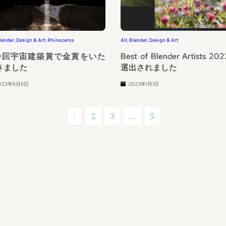
lender
, 
Design & Art
, 
Rhinoceros
All
, 
Blender
, 
Design & Art
9回宇宙建築賞で金賞をいた
Best of Blender Artists 2
きました
選出されました
023年6月6日
2023年1月1日
1
2
3
…
5