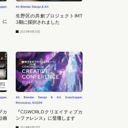
opper
, 
All
, 
Blender
, 
Design & Art
生野区の共創プロジェクトIMT
25に
3期に採択されました
2025年9月21日
opper
, 
All
, 
Blender
, 
Design & Art
, 
Grasshopper
, 
Rhinoceros
, 
SUIGEN
ブカ
『CGWORLDクリエイティブカ
動画
ンファレンス』に登壇します
2024年11月17日