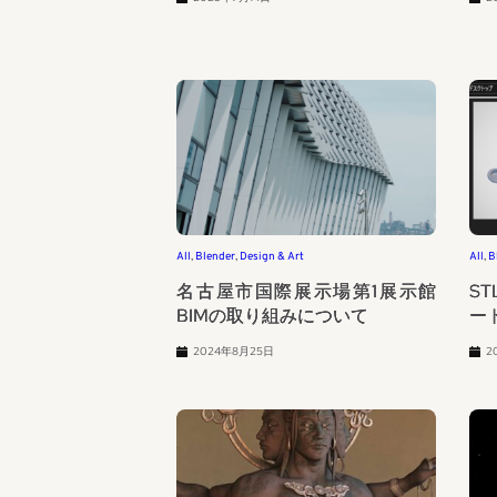
All
, 
Blender
, 
Design & Art
All
, 
B
名古屋市国際展示場第1展示館
S
BIMの取り組みについて
ー
2024年8月25日
2