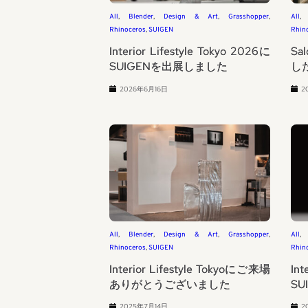
All
, 
Blender
, 
Design & Art
, 
Grasshopper
, 
All
,
Rhinoceros
, 
SUIGEN
Rhin
Interior Lifestyle Tokyo 2026に
Sa
SUIGENを出展しました
し
2026年6月16日
2
All
, 
Blender
, 
Design & Art
, 
Grasshopper
, 
All
,
Rhinoceros
, 
SUIGEN
Rhin
Interior Lifestyle Tokyoにご来場
Int
ありがとうございました
S
2025年7月14日
2