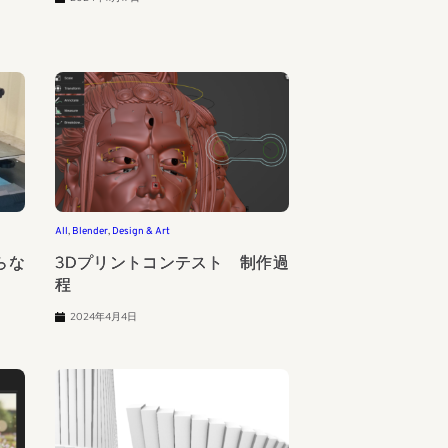
All
, 
Blender
, 
Design & Art
入らな
3Dプリントコンテスト 制作過
程
2024年4月4日