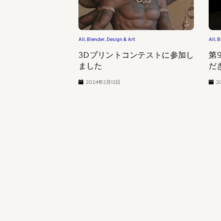
All
, 
Blender
, 
Design & Art
All
, 
B
3Dプリントコンテストに参加し
第
ました
だ
2024年2月13日
2