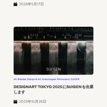
2026年5月17日
All
, 
Blender
, 
Design & Art
, 
Grasshopper
, 
Rhinoceros
, 
SUIGEN
DESIGNART TOKYO 2025にSUIGENを出展
します
2025年10月26日