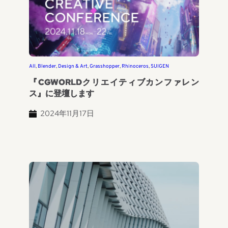
All
, 
Blender
, 
Design & Art
, 
Grasshopper
, 
Rhinoceros
, 
SUIGEN
『CGWORLDクリエイティブカンファレン
ス』に登壇します
2024年11月17日