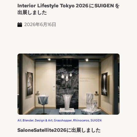
Interior Lifestyle Tokyo 2026にSUIGENを
出展しました
2026年6月16日
All
, 
Blender
, 
Design & Art
, 
Grasshopper
, 
Rhinoceros
, 
SUIGEN
SaloneSatellite2026に出展しました