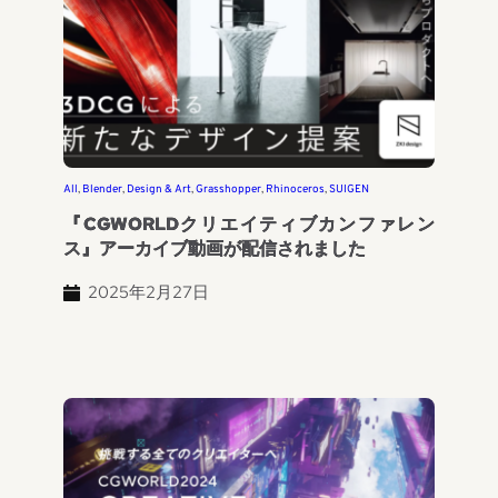
All
, 
Blender
, 
Design & Art
, 
Grasshopper
, 
Rhinoceros
, 
SUIGEN
『CGWORLDクリエイティブカンファレン
ス』アーカイブ動画が配信されました
2025年2月27日