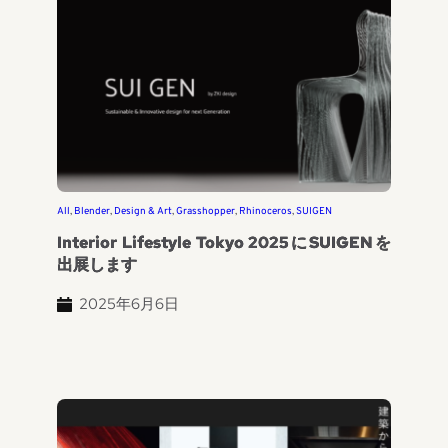
All
, 
Blender
, 
Design & Art
, 
Grasshopper
, 
Rhinoceros
, 
SUIGEN
Interior Lifestyle Tokyo 2025にSUIGENを
出展します
2025年6月6日