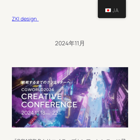
内
JA
容
ZKI design
を
ス
2024年11月
キ
ッ
プ